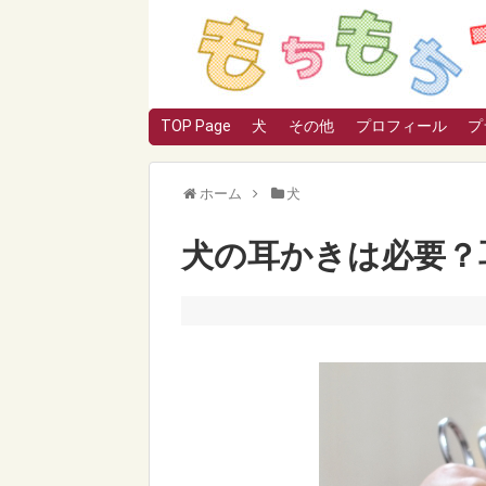
TOP Page
犬
その他
プロフィール
プ
ホーム
犬
犬の耳かきは必要？