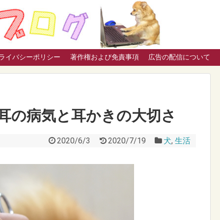
ライバシーポリシー
著作権および免責事項
広告の配信について
耳の病気と耳かきの大切さ
2020/6/3
2020/7/19
犬
,
生活