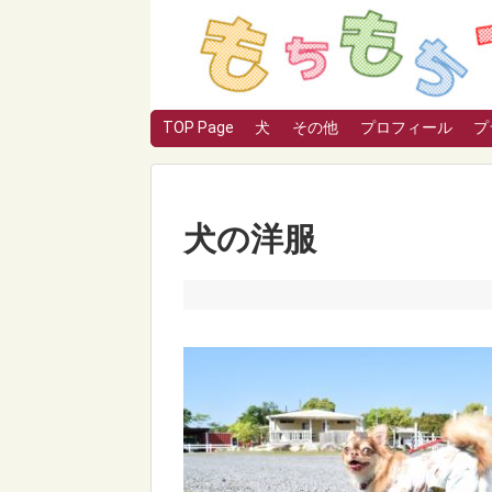
TOP Page
犬
その他
プロフィール
プ
犬の洋服